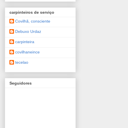
carpinteiros de serviço
Covilhã, consciente
Debuxo Urdaz
carpinteira
covilhaneince
tecelao
Seguidores